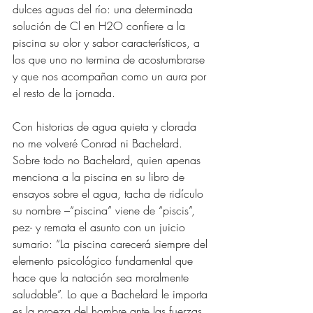
dulces aguas del río: una determinada 
solución de Cl en H2O confiere a la 
piscina su olor y sabor característicos, a 
los que uno no termina de acostumbrarse 
y que nos acompañan como un aura por 
el resto de la jornada.
Con historias de agua quieta y clorada 
no me volveré Conrad ni Bachelard. 
Sobre todo no Bachelard, quien apenas 
menciona a la piscina en su libro de 
ensayos sobre el agua, tacha de ridículo 
su nombre –“piscina” viene de “piscis”, 
pez- y remata el asunto con un juicio 
sumario: “La piscina carecerá siempre del 
elemento psicológico fundamental que 
hace que la natación sea moralmente 
saludable”. Lo que a Bachelard le importa 
es la proeza del hombre ante las fuerzas 