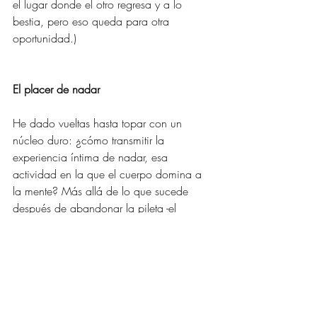
el lugar donde el otro regresa y a lo 
bestia, pero eso queda para otra 
oportunidad.)
El placer de nadar
He dado vueltas hasta topar con un 
núcleo duro: ¿cómo transmitir la 
experiencia íntima de nadar, esa 
actividad en la que el cuerpo domina a 
la mente? Más allá de lo que sucede 
después de abandonar la pileta -el 
bienestar, la ganancia en flexibilidad y la 
transmutación de la carne en músculo- 
está el placer en su nivel más físico. 
Explicar un placer no sólo es difícil sino 
prácticamente inútil; quien lo conoce no 
lo necesita y quien lo ignora no lo va a 