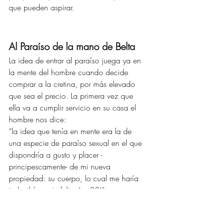
que pueden aspirar.
Al Paraíso de la mano de Belta 
La idea de entrar al paraíso juega ya en 
la mente del hombre cuando decide 
comprar a la cretina, por más elevado 
que sea el precio. La primera vez que 
ella va a cumplir servicio en su casa el 
hombre nos dice:
“la idea que tenía en mente era la de 
una especie de paraíso sexual en el que 
dispondría a gusto y placer -
principescamente- de mi nueva 
propiedad: su cuerpo, lo cual me haría 
indeciblemente feliz. (p. 20)”
Claro que tendrá que allanar algunos 