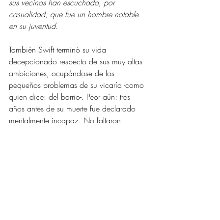
sus vecinos han escuchado, por 
casualidad, que fue un hombre notable 
en su juventud. 
También Swift terminó su vida 
decepcionado respecto de sus muy altas 
ambiciones, ocupándose de los 
pequeños problemas de su vicaría -como 
quien dice: del barrio-. Peor aún: tres 
años antes de su muerte fue declarado 
mentalmente incapaz. No faltaron 
quienes pretendieron reducir toda su obra 
a los garabatos de un loco o de un 
enfermo, aunque muy pocos escritores 
hayan tenido la lucidez y la concisión de 
Swift. Pero ya no importa: la posteridad 
tiene la última palabra.
*** 