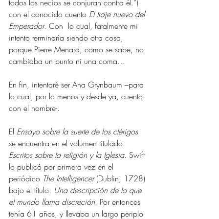
todos los necios se conjuran contra él.”) 
con el conocido cuento 
El traje nuevo del 
Emperador
. Con  lo cual, fatalmente mi 
intento terminaría siendo otra cosa, 
porque Pierre Menard, como se sabe, no 
cambiaba un punto ni una coma…
En fin, intentaré ser Ana Grynbaum –para 
lo cual, por lo menos y desde ya, cuento 
con el nombre-.
El 
Ensayo sobre la suerte de los clérigos
se encuentra en el volumen titulado 
Escritos sobre la religión y la Iglesia
. Swift 
lo publicó por primera vez en el 
periódico 
The Intelligencer 
(Dublin, 1728) 
bajo el título: 
Una descripción de lo que 
el mundo llama discreción.
 Por entonces 
tenía 61 años, y llevaba un largo periplo 