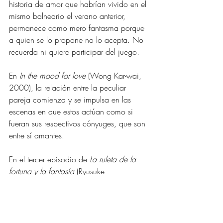
historia de amor que habrían vivido en el 
mismo balneario el verano anterior, 
permanece como mero fantasma porque 
a quien se lo propone no lo acepta. No 
recuerda ni quiere participar del juego. 
En 
In the mood for love 
(Wong Kar-wai, 
2000), la relación entre la peculiar 
pareja comienza y se impulsa en las 
escenas en que estos actúan como si 
fueran sus respectivos cónyuges, que son 
entre sí amantes. 
En el tercer episodio de 
La ruleta de la 
fortuna y la fantasía
 (Ryusuke 
Hamaguchi, 2021) la relación entre las 
dos mujeres se apuntala en que una de 
ellas acepta desempeñar el papel del 
amor de la juventud de la otra. Ese juego 